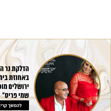
הדלקת נר ה
באחוזת בית
ירושלים מו
שמי פריס"
להמשך קריא