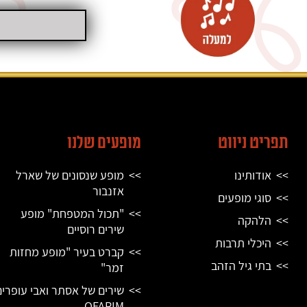
תפריט ניווט
מופעים שלנו
אודותינו
מופע שנסונים של שארל
אזנבור
סוגי מופעים
"תכול המטפחת" מופע
הלהקה
שירים רוסיים
היכלי תרבות
קברט בעיר "מופע מחזות
בתי גיל הזהב
זמר"
שירים של אסתר ואבי עופרים
OFARIM