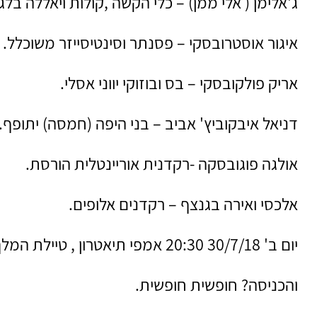
ג'אלימן ( אלי ממן) – כלי הקשה ,קולות ויאללה בלגן
איגור אוסטרובסקי – פסנתר וסינטיסייזר משוכלל.
אריק פולקובסקי – בס ובוזוקי יווני אסלי.
דניאל איבקוביץ' אביב – בני היפה (חמסה) יתופף.
אולגה פוגובסקה -רקדנית אוריינטלית הורסת.
אלכסי ואירה בגנצף – רקדנים אלופים.
יום ב' 30/7/18 20:30 אמפי תיאטרון , טיילת המלך , נתניה.
והכניסה? חופשית חופשית.