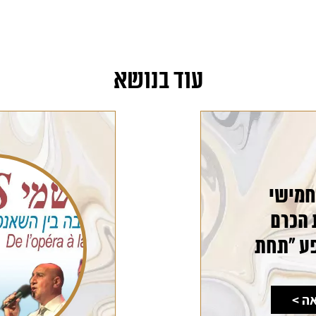
עוד בנושא
חמישי
 הכרם
פע "תחת
ה >