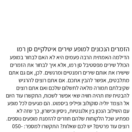
שירי סן רמו
מ
כא
מידי פעם אתם נזכרים בערגה באיטליה הנפלאה והרחוקה?
א
רוצים ליהנות מכמה רגעים של שירים איטלקים שימלאו את
שמ
האווירה ואת החלל? שירי סן רמו ידועים ברחבי העולם כולו, כך
בק
שאם גם אתם צמאים לחוויה מרגשת שאי אפשר לעמוד בפניה,
בר
למה שלא תזמינו לעצמכם מופע פרטי כזה? הצמד יוליה
הא
סוקולוב ופיליפ ביסמוט הם הבחירה הכי טובה שיש למופעים
שת
מהסוג הזה. התקשרו, ספרו להם על איזה מופע אתם חולמים
מ
והם כבר יציעו לכם חוויה בלתי נשכחת ומהנה.
ל
ג