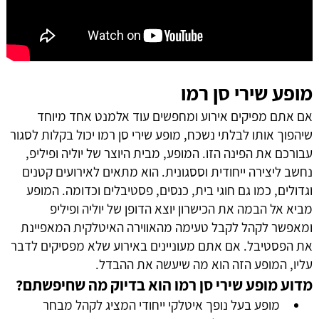
2. מופע שירי סן רמו
3. שירי סן רמו
4. מדוע מופע שירי סן רמו הוא בדיוק מה שחיפשתם?
5. שירי סן רמו – מופע לכל אירוע שתבחרו
6. הזמרים הנכונים למופע שירים איטלקיים סן רמו
7. מופע שירים איטלקיים ישנים וחדשים
מופע שירי סן רמו
8. שירים איטלקיים במופע חי
אם אתם מפיקים אירוע ומחפשים עוד אלמנט אחד מיוחד
שיהפוך אותו לבלתי נשכח, מופע שירי סן רמו יכול בקלות לסגור
עבורכם את הפינה הזו. המופע, מבית היוצר של יוליה ופיליפ,
נחשב ליצירה ייחודית וססגונית. הוא מתאים לאירועים קטנים
וגדולים, כמו גם חוגי בית, כנסים, פסטיבלים וכדומה. המופע
מביא אל הבמה את הכישרון יוצא הדופן של יוליה ופיליפ
ומאפשר לקהל לקבל טעימה מהאווירה האיטלקית המאפיינת
את הפסטיבל. אם אתם מעוניינים באירוע שלא מפסיקים לדבר
עליו, המופע הזה הוא מה שיעשה את ההבדל.
מדוע מופע שירי סן רמו הוא בדיוק מה שחיפשתם?
מופע בעל נופך איטלקי ייחודי המציג לקהל מבחר