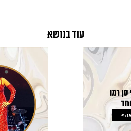
עוד בנושא
סן רמו
חד
ה >