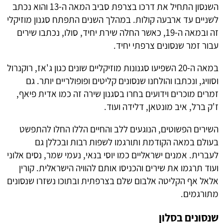
השנסון התחיל את דרכו בצרפת סביב המאה ה-13 והוא נכתב
2. שנסונים מודרניים ובמגוון שפות
3. שנסונים בסלון
לשניים עד ארבעה קולות. במהלך השנים התפתח סגנון מוזיקלי
זה ובמאה ה-19, כאשר החלה שירת יחיד, סולו, נכתבו שירים
עבור זמר שנסונים צרפתי יחיד.
במאה ה-20 השפיעו סגנונות מוזיקליים שונים כגון ג'אז, רוקנרול
וסוויג, ונכתבו והולחנו שנסונים קליטים ופופולריים יותר. גם
זמרים מוכרים וידועים בחרו בסגנון שירה זה כמו אדית פיאף,
ז'ק ברל, איב מונטאן, דלידה ועוד.
השירים הפשוטים, הנוגעים ללב והחיים הללו החלו להתפשט
בעולם במאה הקודמת ותורגמו לשפות רבות ובכללן גם
לעברית. אמנים ישראליים כמו יוסי בנאי, נעמי שמר, נסים אלוני
ועוד תרגמו את שירים והכניסו אותם להוויה הישראלית. קורין
אלאל אף הקליטה אלבום שלם בצרפתית ובתוכו נשזרו שנסונים
מתורגמים.
שנסונים בסלון