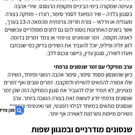
ונעימה שמקורה בימי הביניים ותקופת הרנסנס. שירי אהבה
בסגנון בלדה – שיר המיועד לספר סיפור, רונדו – מוזיקה בצורה
מעגלית או וירלאי – צורת חריזה צרפתית מהמאה ה-13 בערך,
אשר בשנים האחרונות נוספו להם גם לחנים פופולריים עכשוויים
לאותה תקופה.
זמר שנסונים צרפתי
או צמד זמרים בדומה
לזוג יוליה ופיליפ, יוכל להעביר את השירים בדיוק כפי שנכתבו
ויועדו לשירה, סגנון עדין, ביישני ונכנס ללב.
ערב מוזיקלי עם זמר שנסונים צרפתי
כיוון שהשנסון מספר סיפור, סיפור אהבה רגשני ומיוחד, השירה
שלו אמורה להתאים להווייתו ולמקצבו. זמרים טובים ואף זמרים
מצוינים, לא תמיד יוכלו להעביר את סגנון המוזיקה הזה שכן זמר
שנסונים צרפתי יודע לעשות זאת בצורה הטובה ביותר. ערב
שנסונים מתאים במיוחד לבילוי רומנטי, זוגי ואינטימי ונעימות
השירים מייפות ותורמות לאווירה אף יותר.
שנסונים מודרניים ובמגוון שפות
1. ערב מוזיקלי מרגש