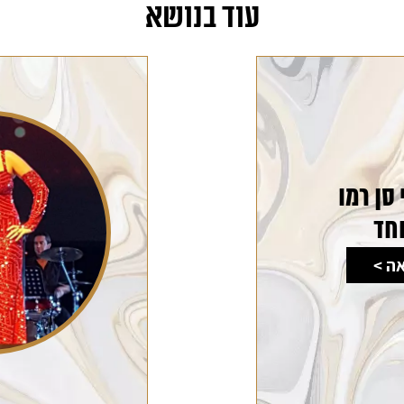
עוד בנושא
סן רמו
חד
ה >